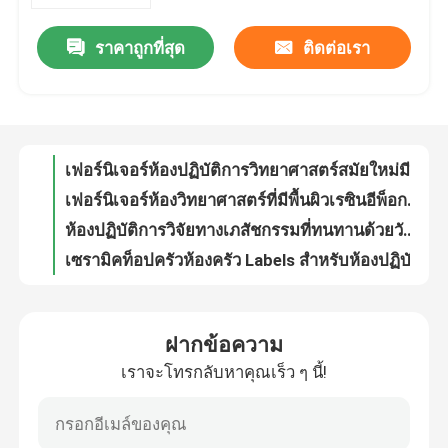
ราคาถูกที่สุด
ติดต่อเรา
ตู้เก็บของไวไฟสีน้ำเงินสำหรับตู้สารเคมีอันตรายต่อการกัดกร่อน
ทัวร์โรงงาน
โครงสร้างเหล็กโครงสร้างและห้องแล็บห้องแลปเวิร์คสเตชั่น
เฟอร์นิเจอร์ห้องปฏิบัติการวิทยาศาสตร์ชั้นวางพร้อมตู้แร็ครีเอเจนต์และตู้แขวนลอย
ควบคุมคุณภาพ
มัลติฟังก์ชั่นห้องปฏิบัติการห้องปฏิบัติการเบาะนั่งม้านั่งทนความร้อนสูง
เฟอร์นิเจอร์ห้องปฏิบัติการวิทยาศาสตร์สมัยใหม่มีโต๊ะเหล็กและเตาดูดควันสารเคมีของโลหะ
เฟอร์นิเจอร์ห้องปฏิบัติการสมัยใหม่
เฟอร์นิเจอร์ห้องวิทยาศาสตร์ที่มีพื้นผิวเรซินอีพ็อกซี่, ตารางปฏิบัติการวิทยาศาสตร์
ห้องปฏิบัติการวิจัยทางเภสัชกรรมที่ทนทานด้วยวัสดุทนความร้อนด้วยสารเคมีอีพ๊อกซี่
ห้องปฏิบัติการห้องปฏิบัติการมหาวิทยาลัย
เซรามิคท็อปครัวห้องครัว Labels สำหรับห้องปฏิบัติการจุลชีววิทยาทั่วไปทนสารเคมีด่าง
เหล็กกล้า F กรอบวิทยาศาสตร์ห้องปฏิบัติการความต้านทานต่ออุณหภูมิสูงทนฝุ่น
เฟอร์นิเจอร์ในโรงพยาบาล
ห้องปฏิบัติการห้องปฏิบัติการวิทยาศาสตร์สมัยใหม่และตู้, เฟอร์นิเจอร์ห้องปฏิบัติการโรงเรียน
ฝากข้อความ
ชั้นวางของห้องปฏิบัติการตารางวิทยาศาสตร์ห้องปฏิบัติการจำเพาะสำหรับ บริษัท เภสัชกรรม
เราจะโทรกลับหาคุณเร็ว ๆ นี้!
ห้องปฏิบัติการห้องปฏิบัติการวิทยาศาสตร์
เฟอร์นิเจอร์ห้องปฏิบัติการวิทยาศาสตร์โลหะที่กำหนดเองกับ Trespa ท็อปครัว
ตารางงานวิทยาศาสตร์การออกแบบที่ทันสมัยด้วยอ่างล้างหน้าและเซรามิคท็อปครัว Easy Clean
เฟอร์นิเจอร์ห้องปฏิบัติการโลหะ
ห้องอบไอน้ำสำหรับห้องปฏิบัติการของมหาวิทยาลัย, ห้องอบวงจรหมุนเวียนตู้อบโฟม 4 ฟุต / 5 ฟุต