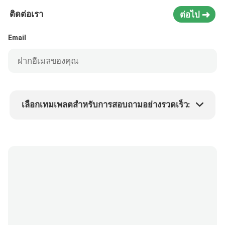
ติดต่อเรา
ต่อไป
Email
เลือกเทมเพลตสำหรับการสอบถามอย่างรวดเร็ว:
ราคาสินค้า
Min.order quantity
รายละเอียดเพิ่มเติม