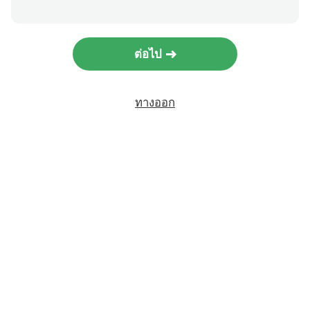
ต่อไป
ทางออก