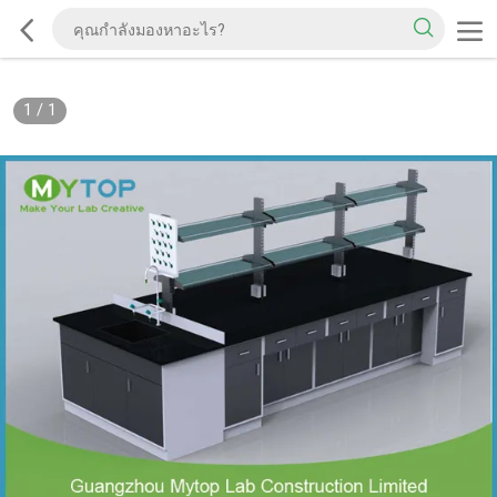
1
/
1