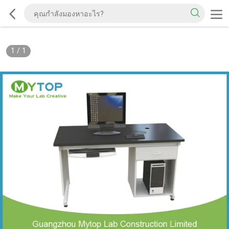
1
/
1