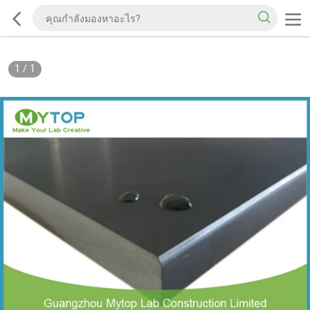
1
/
1