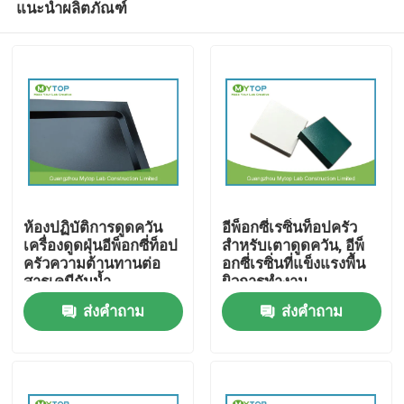
แนะนำผลิตภัณฑ์
ห้องปฏิบัติการดูดควัน
อีพ็อกซี่เรซิ่นท็อปครัว
เครื่องดูดฝุ่นอีพ็อกซี่ท็อป
สำหรับเตาดูดควัน, อีพ็
ครัวความต้านทานต่อ
อกซี่เรซิ่นที่แข็งแรงพื้น
สารเคมีกันน้ำ
ผิวการทำงาน
บ้าน
ส่งคำถาม
ส่งคำถาม
สินค้า
เกี่ยวกับเรา