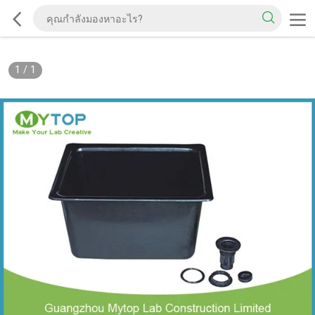
1
/
1