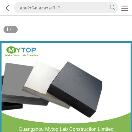
1
/
1