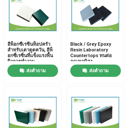
ผลิตภัณฑ์
เฟอร์นิเจอร์ห้องปฏิบัติการสมัยใหม่
อีพ็อกซี่เรซิ่นท็อปครัว
Black / Grey Epoxy
สำหรับเตาดูดควัน, อีพ็
Resin Laboratory
ห้องปฏิบัติการห้องปฏิบัติการมหาวิทยาลัย
อกซี่เรซิ่นที่แข็งแรงพื้น
Countertops ทนต่อ
ผิวการทำงาน
อุณหภูมิสูง
ส่งคำถาม
ส่งคำถาม
เฟอร์นิเจอร์ในโรงพยาบาล
ห้องปฏิบัติการห้องปฏิบัติการวิทยาศาสตร์
เฟอร์นิเจอร์ห้องปฏิบัติการโลหะ
ห้องปฏิบัติการ Fume Hood