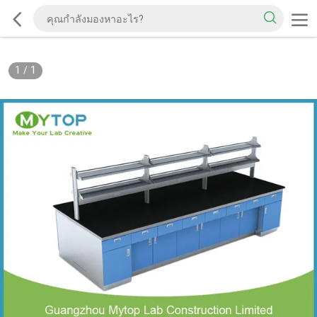
1
/
1